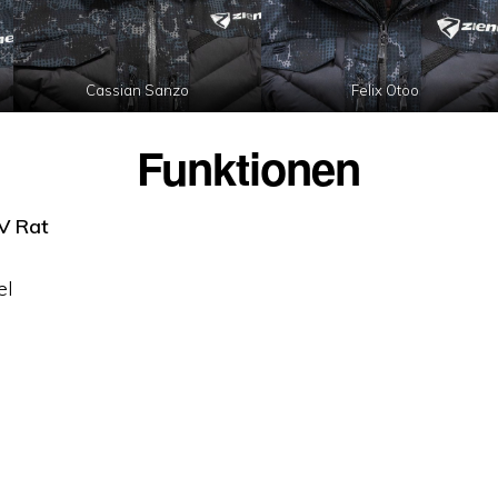
Cassian Sanzo
Felix Otoo
Funktionen
V Rat
el