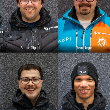
Simon Bigliel
Beat Negele